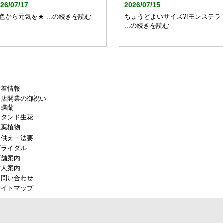
26/07/17
2026/07/15
色から元気を★ ...の続きを読む
ちょうどよいサイズ?!モンステラ
...の続きを読む
新着情報
開店開業の御祝い
胡蝶蘭
スタンド生花
観葉植物
お供え・法要
ブライダル
店舗案内
求人案内
お問い合わせ
サイトマップ