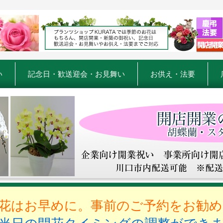
い
記念日・歓送迎会・お見舞い
お供え・法要
花はお早めに。事前のご予約をお勧