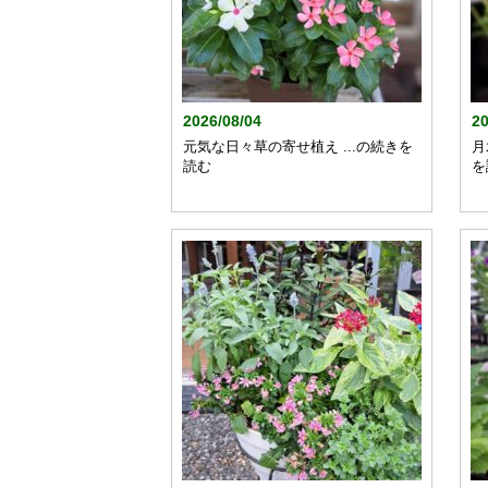
2026/08/04
20
元気な日々草の寄せ植え ...の続きを
月
読む
を