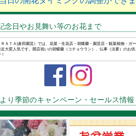
当日の開花タイミングの調整ができ
記念日やお見舞い等のお花まで
ＵＲＡＴＡ(倉田園芸）では、花屋・生花店・胡蝶蘭・園芸店・観葉植物・ガ
最近大変人気です。開店祝いの胡蝶蘭（コチョウラン）、仏事（法要）のお供
で！
より季節のキャンペーン・セールス情報