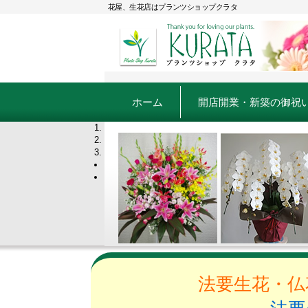
花屋、生花店はプランツショップクラタ
ホーム
開店開業・新築の御祝
1
2
3
<
>
法要生花・仏