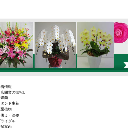
新着情報
開店開業の御祝い
胡蝶蘭
スタンド生花
観葉植物
お供え・法要
ブライダル
店舗案内