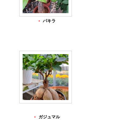
・
パキラ
・
ガジュマル