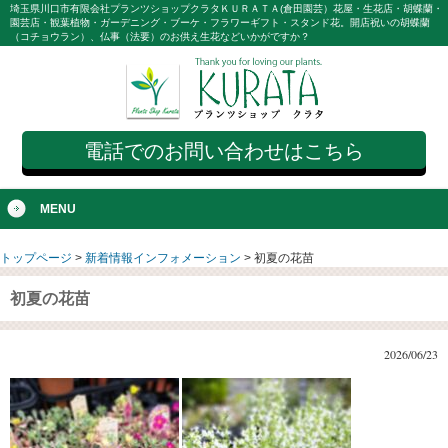
埼玉県川口市有限会社プランツショップクラタＫＵＲＡＴＡ(倉田園芸）花屋・生花店・胡蝶蘭・
園芸店・観葉植物・ガーデニング・ブーケ・フラワーギフト・スタンド花。開店祝いの胡蝶蘭
（コチョウラン）、仏事（法要）のお供え生花などいかがですか？
電話でのお問い合わせはこちら
MENU
トップページ
>
新着情報インフォメーション
>
初夏の花苗
初夏の花苗
2026/06/23