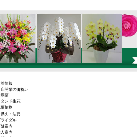
新着情報
開店開業の御祝い
胡蝶蘭
スタンド生花
観葉植物
お供え・法要
ブライダル
店舗案内
求人案内