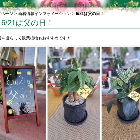
プページ
>
新着情報インフォメーション
>
6/21は父の日！
6/21は父の日！
考を凝らして観葉植物もおすすめです！