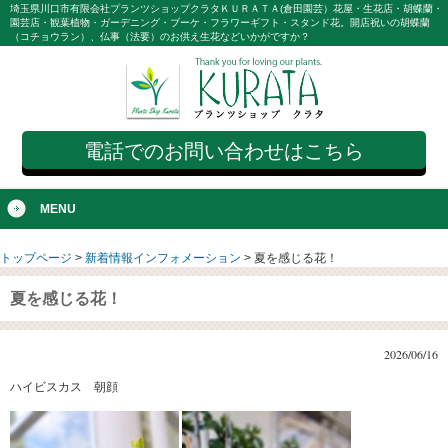
埼玉県川口市有限会社プランツショップクラタＫＵＲＡＴＡ(倉田園芸）花屋・生花店・胡蝶蘭・
園芸店・観葉植物・ガーデニング・ブーケ・フラワーギフト・スタンド花。開店祝いの胡蝶蘭
（コチョウラン）、仏事（法要）のお供え生花などいかがですか？
電話でのお問い合わせはこちら
MENU
トップページ
>
新着情報インフォメーション
>
夏を感じる花！
夏を感じる花！
2026/06/16
ハイビスカス 朝顔