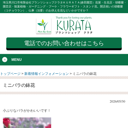
埼玉県川口市有限会社プランツショップクラタＫＵＲＡＴＡ(倉田園芸）花屋・生花店・胡蝶蘭・
園芸店・観葉植物・ガーデニング・ブーケ・フラワーギフト・スタンド花。開店祝いの胡蝶蘭
（コチョウラン）、仏事（法要）のお供え生花などいかがですか？
電話でのお問い合わせはこちら
MENU
トップページ
>
新着情報インフォメーション
>
ミニバラの鉢花
ミニバラの鉢花
2026/05/30
小ぶりなバラがかわいいです！