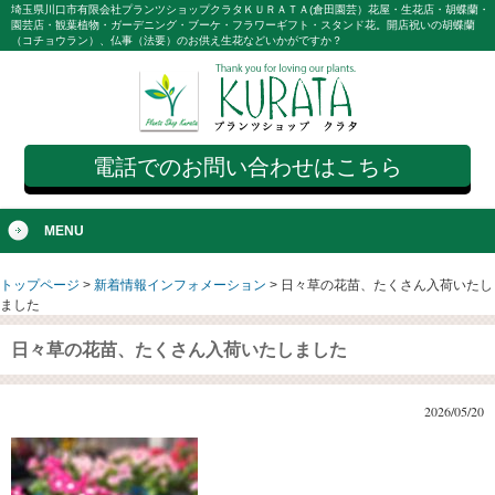
埼玉県川口市有限会社プランツショップクラタＫＵＲＡＴＡ(倉田園芸）花屋・生花店・胡蝶蘭・
園芸店・観葉植物・ガーデニング・ブーケ・フラワーギフト・スタンド花。開店祝いの胡蝶蘭
（コチョウラン）、仏事（法要）のお供え生花などいかがですか？
電話でのお問い合わせはこちら
MENU
トップページ
>
新着情報インフォメーション
>
日々草の花苗、たくさん入荷いたし
ました
日々草の花苗、たくさん入荷いたしました
2026/05/20