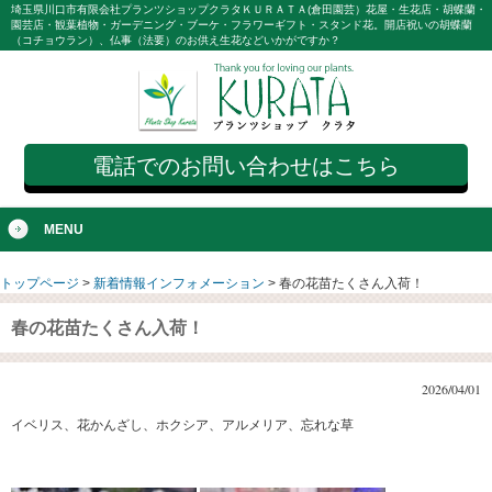
埼玉県川口市有限会社プランツショップクラタＫＵＲＡＴＡ(倉田園芸）花屋・生花店・胡蝶蘭・
園芸店・観葉植物・ガーデニング・ブーケ・フラワーギフト・スタンド花。開店祝いの胡蝶蘭
（コチョウラン）、仏事（法要）のお供え生花などいかがですか？
電話でのお問い合わせはこちら
MENU
トップページ
>
新着情報インフォメーション
>
春の花苗たくさん入荷！
春の花苗たくさん入荷！
2026/04/01
イベリス、花かんざし、ホクシア、アルメリア、忘れな草