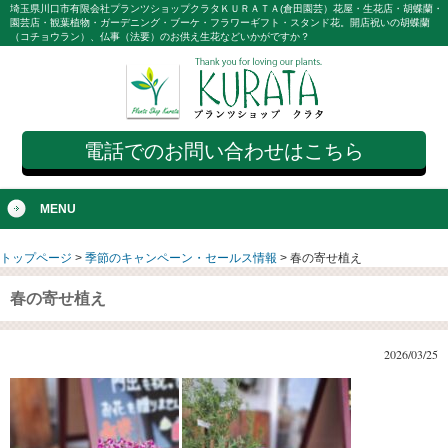
埼玉県川口市有限会社プランツショップクラタＫＵＲＡＴＡ(倉田園芸）花屋・生花店・胡蝶蘭・
園芸店・観葉植物・ガーデニング・ブーケ・フラワーギフト・スタンド花。開店祝いの胡蝶蘭
（コチョウラン）、仏事（法要）のお供え生花などいかがですか？
電話でのお問い合わせはこちら
MENU
トップページ
>
季節のキャンペーン・セールス情報
>
春の寄せ植え
春の寄せ植え
2026/03/25