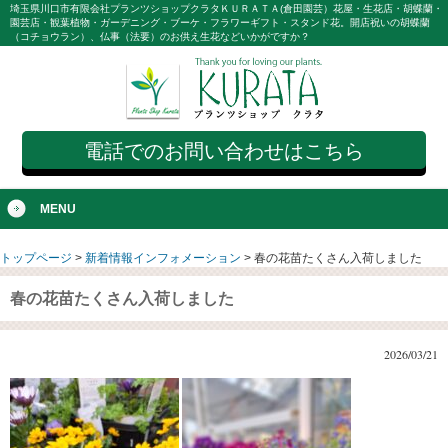
埼玉県川口市有限会社プランツショップクラタＫＵＲＡＴＡ(倉田園芸）花屋・生花店・胡蝶蘭・
園芸店・観葉植物・ガーデニング・ブーケ・フラワーギフト・スタンド花。開店祝いの胡蝶蘭
（コチョウラン）、仏事（法要）のお供え生花などいかがですか？
電話でのお問い合わせはこちら
MENU
トップページ
>
新着情報インフォメーション
>
春の花苗たくさん入荷しました
春の花苗たくさん入荷しました
2026/03/21