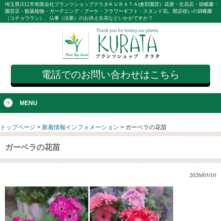
埼玉県川口市有限会社プランツショップクラタＫＵＲＡＴＡ(倉田園芸）花屋・生花店・胡蝶蘭・
園芸店・観葉植物・ガーデニング・ブーケ・フラワーギフト・スタンド花。開店祝いの胡蝶蘭
（コチョウラン）、仏事（法要）のお供え生花などいかがですか？
電話でのお問い合わせはこちら
MENU
トップページ
>
新着情報インフォメーション
>
ガーベラの花苗
ガーベラの花苗
2026/03/10