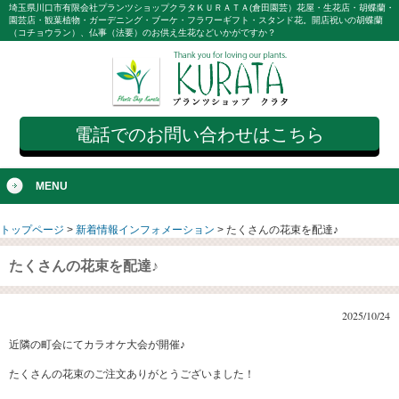
埼玉県川口市有限会社プランツショップクラタＫＵＲＡＴＡ(倉田園芸）花屋・生花店・胡蝶蘭・
園芸店・観葉植物・ガーデニング・ブーケ・フラワーギフト・スタンド花。開店祝いの胡蝶蘭
（コチョウラン）、仏事（法要）のお供え生花などいかがですか？
電話でのお問い合わせはこちら
MENU
トップページ
>
新着情報インフォメーション
>
たくさんの花束を配達♪
たくさんの花束を配達♪
2025/10/24
近隣の町会にてカラオケ大会が開催♪
たくさんの花束のご注文ありがとうございました！