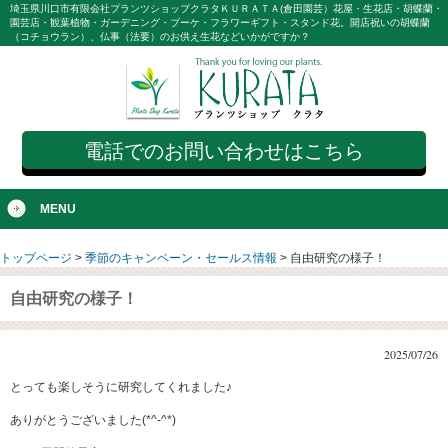
埼玉県川口市有限会社プランツショップクラタＫＵＲＡＴＡ(倉田園芸）花屋・生花店・胡蝶蘭・
園芸店・観葉植物・ガーデニング・ブーケ・フラワーギフト・スタンド花。開店祝いの胡蝶蘭
（コチョウラン）、仏事（法要）のお供え生花などいかがですか？
電話でのお問い合わせはこちら
MENU
トップページ
>
季節のキャンペーン・セールス情報
>
自由研究の様子！
自由研究の様子！
2025/07/26
とっても楽しそうに研究してくれました♪
ありがとうございました(*^-^*)