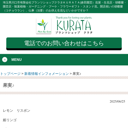
埼玉県川口市有限会社プランツショップクラタＫＵＲＡＴＡ(倉田園芸）花屋・生花店・胡蝶蘭・
園芸店・観葉植物・ガーデニング・ブーケ・フラワーギフト・スタンド花。開店祝いの胡蝶蘭
（コチョウラン）、仏事（法要）のお供え生花などいかがですか？
電話でのお問い合わせはこちら
MENU
トップページ
>
新着情報インフォメーション
>
果実♪
果実♪
2025/06/25
レモン リスボン
姫リンゴ