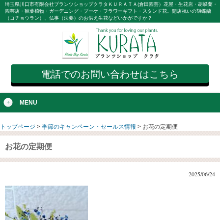
埼玉県川口市有限会社プランツショップクラタＫＵＲＡＴＡ(倉田園芸）花屋・生花店・胡蝶蘭・
園芸店・観葉植物・ガーデニング・ブーケ・フラワーギフト・スタンド花。開店祝いの胡蝶蘭
（コチョウラン）、仏事（法要）のお供え生花などいかがですか？
電話でのお問い合わせはこちら
MENU
トップページ
>
季節のキャンペーン・セールス情報
>
お花の定期便
お花の定期便
2025/06/24