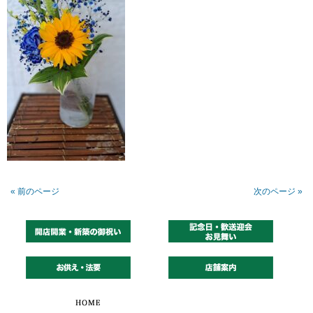
« 前のページ
次のページ »