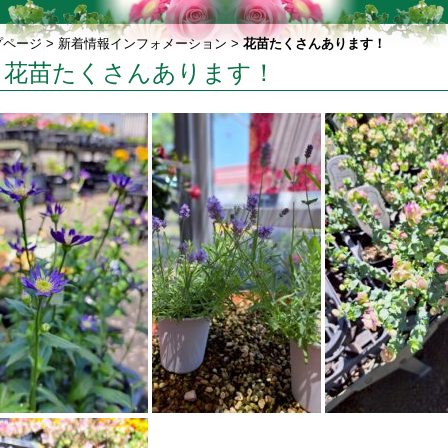
プページ
>
新着情報インフォメーション
>
花苗たくさんあります！
花苗たくさんあります！