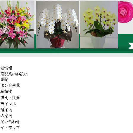
新着情報
開店開業の御祝い
胡蝶蘭
スタンド生花
観葉植物
お供え・法要
ブライダル
店舗案内
求人案内
お問い合わせ
サイトマップ