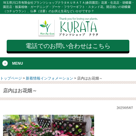
埼玉県川口市有限会社プランツショップクラタＫＵＲＡＴＡ(倉田園芸）花屋・生花店・胡蝶蘭・
園芸店・観葉植物・ガーデニング・ブーケ・フラワーギフト・スタンド花。開店祝いの胡蝶蘭
（コチョウラン）、仏事（法要）のお供え生花などいかがですか？
電話でのお問い合わせはこちら
MENU
トップページ
>
新着情報インフォメーション
>
店内はお花畑～
店内はお花畑～
2025/05/07