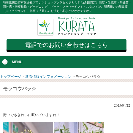
埼玉県川口市有限会社プランツショップクラタＫＵＲＡＴＡ(倉田園芸）花屋・生花店・胡蝶蘭・
園芸店・観葉植物・ガーデニング・ブーケ・フラワーギフト・スタンド花。開店祝いの胡蝶蘭
（コチョウラン）、仏事（法要）のお供え生花などいかがですか？
電話でのお問い合わせはこちら
MENU
トップページ
>
新着情報インフォメーション
>
モッコウバラ☆
モッコウバラ☆
2025/04/22
街中でもきれいに咲いていますね！