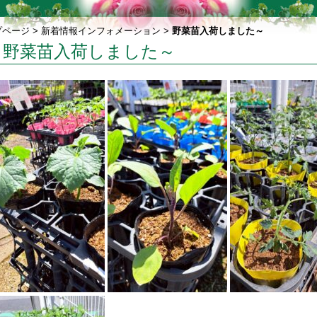
プページ
>
新着情報インフォメーション
>
野菜苗入荷しました～
野菜苗入荷しました～