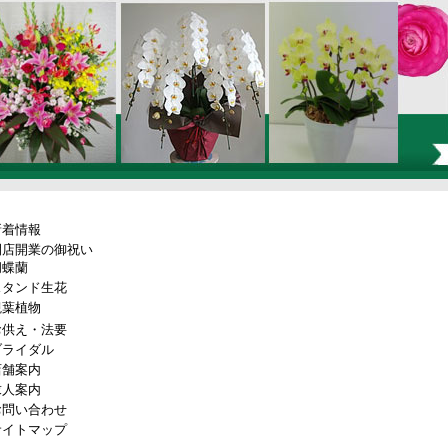
新着情報
開店開業の御祝い
胡蝶蘭
スタンド生花
観葉植物
お供え・法要
ブライダル
店舗案内
求人案内
お問い合わせ
サイトマップ