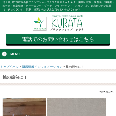
埼玉県川口市有限会社プランツショップクラタＫＵＲＡＴＡ(倉田園芸）花屋・生花店・胡蝶蘭・
園芸店・観葉植物・ガーデニング・ブーケ・フラワーギフト・スタンド花。開店祝いの胡蝶蘭
（コチョウラン）、仏事（法要）のお供え生花などいかがですか？
電話でのお問い合わせはこちら
MENU
トップページ
>
新着情報インフォメーション
>
桃の節句に！
桃の節句に！
2025/02/28