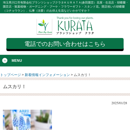
埼玉県川口市有限会社プランツショップクラタＫＵＲＡＴＡ(倉田園芸）花屋・生花店・胡蝶蘭・
園芸店・観葉植物・ガーデニング・ブーケ・フラワーギフト・スタンド花。開店祝いの胡蝶蘭
（コチョウラン）、仏事（法要）のお供え生花などいかがですか？
電話でのお問い合わせはこちら
MENU
トップページ
>
新着情報インフォメーション
>
ムスカリ！
ムスカリ！
2025/01/28