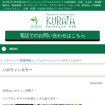
埼玉県川口市有限会社プランツショップクラタＫＵＲＡＴＡ(倉田園芸）花屋・生花店・胡蝶蘭・
園芸店・観葉植物・ガーデニング・ブーケ・フラワーギフト・スタンド花。開店祝いの胡蝶蘭
（コチョウラン）、仏事（法要）のお供え生花などいかがですか？
電話でのお問い合わせはこちら
MENU
トップページ
>
新着情報インフォメーション
>
ハロウィンカラー
ハロウィンカラー
2024/10/02
10月はハロウィン月間？！
パンプキンカラーのお花たくさんあります！