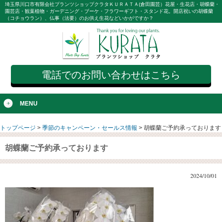
埼玉県川口市有限会社プランツショップクラタＫＵＲＡＴＡ(倉田園芸）花屋・生花店・胡蝶蘭・
園芸店・観葉植物・ガーデニング・ブーケ・フラワーギフト・スタンド花。開店祝いの胡蝶蘭
（コチョウラン）、仏事（法要）のお供え生花などいかがですか？
電話でのお問い合わせはこちら
MENU
トップページ
>
季節のキャンペーン・セールス情報
>
胡蝶蘭ご予約承っております
胡蝶蘭ご予約承っております
2024/10/01