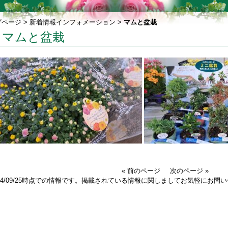
プページ
>
新着情報インフォメーション
>
マムと盆栽
マムと盆栽
« 前のページ
次のページ »
024/09/25時点での情報です。掲載されている情報に関しましてお気軽にお問