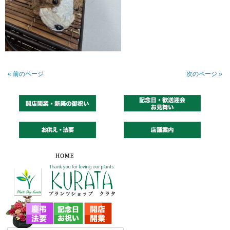
« 前のページ
次のページ »