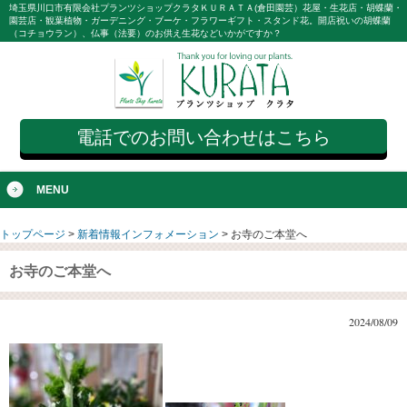
埼玉県川口市有限会社プランツショップクラタＫＵＲＡＴＡ(倉田園芸）花屋・生花店・胡蝶蘭・
園芸店・観葉植物・ガーデニング・ブーケ・フラワーギフト・スタンド花。開店祝いの胡蝶蘭
（コチョウラン）、仏事（法要）のお供え生花などいかがですか？
電話でのお問い合わせはこちら
MENU
トップページ
>
新着情報インフォメーション
>
お寺のご本堂へ
お寺のご本堂へ
2024/08/09