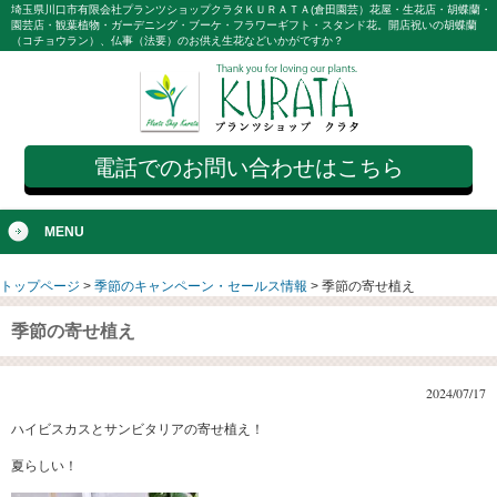
埼玉県川口市有限会社プランツショップクラタＫＵＲＡＴＡ(倉田園芸）花屋・生花店・胡蝶蘭・
園芸店・観葉植物・ガーデニング・ブーケ・フラワーギフト・スタンド花。開店祝いの胡蝶蘭
（コチョウラン）、仏事（法要）のお供え生花などいかがですか？
電話でのお問い合わせはこちら
MENU
トップページ
>
季節のキャンペーン・セールス情報
>
季節の寄せ植え
季節の寄せ植え
2024/07/17
ハイビスカスとサンビタリアの寄せ植え！
夏らしい！