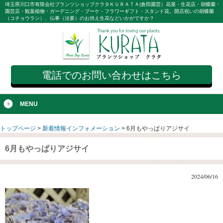
埼玉県川口市有限会社プランツショップクラタＫＵＲＡＴＡ(倉田園芸）花屋・生花店・胡蝶蘭・
園芸店・観葉植物・ガーデニング・ブーケ・フラワーギフト・スタンド花。開店祝いの胡蝶蘭
（コチョウラン）、仏事（法要）のお供え生花などいかがですか？
電話でのお問い合わせはこちら
MENU
トップページ
>
新着情報インフォメーション
>
6月もやっぱりアジサイ
6月もやっぱりアジサイ
2024/06/16