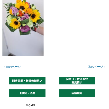
« 前のページ
次のページ »