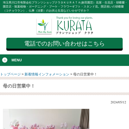
埼玉県川口市有限会社プランツショップクラタＫＵＲＡＴＡ(倉田園芸）花屋・生花店・胡蝶蘭・
園芸店・観葉植物・ガーデニング・ブーケ・フラワーギフト・スタンド花。開店祝いの胡蝶蘭
（コチョウラン）、仏事（法要）のお供え生花などいかがですか？
電話でのお問い合わせはこちら
MENU
トップページ
>
新着情報インフォメーション
>
母の日営業中！
母の日営業中！
2024/05/12