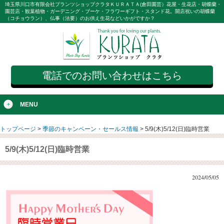
埼玉県川口市有限会社プランツショップクラタＫＵＲＡＴＡ(倉田園芸）花屋・生花店・胡蝶蘭・
園芸店・観葉植物・ガーデニング・ブーケ・フラワーギフト・スタンド花。開店祝いの胡蝶蘭
（コチョウラン）、仏事（法要）のお供え生花などいかがですか？
電話でのお問い合わせはこちら
MENU
トップページ
>
季節のキャンペーン・セールス情報
>
5/9(木)5/12(日)臨時営業
5/9(木)5/12(日)臨時営業
2024/05/05