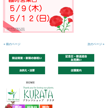
« 前のページ
次のページ »