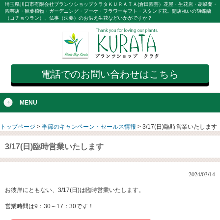
埼玉県川口市有限会社プランツショップクラタＫＵＲＡＴＡ(倉田園芸）花屋・生花店・胡蝶蘭・
園芸店・観葉植物・ガーデニング・ブーケ・フラワーギフト・スタンド花。開店祝いの胡蝶蘭
（コチョウラン）、仏事（法要）のお供え生花などいかがですか？
電話でのお問い合わせはこちら
MENU
トップページ
>
季節のキャンペーン・セールス情報
>
3/17(日)臨時営業いたします
3/17(日)臨時営業いたします
2024/03/14
お彼岸にともない、3/17(日)は臨時営業いたします。
営業時間は9：30～17：30です！