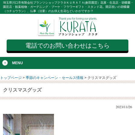
埼玉県川口市有限会社プランツショップクラタＫＵＲＡＴＡ(倉田園芸）花屋・生花店・胡蝶蘭・
園芸店・観葉植物・ガーデニング・ブーケ・フラワーギフト・スタンド花。開店祝いの胡蝶蘭
（コチョウラン）、仏事（法要）のお供え生花などいかがですか？
電話でのお問い合わせはこちら
MENU
トップページ
>
季節のキャンペーン・セールス情報
>
クリスマスグッズ
クリスマスグッズ
2023/11/26