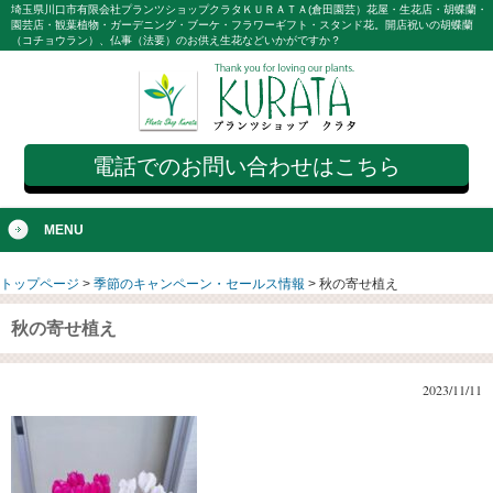
埼玉県川口市有限会社プランツショップクラタＫＵＲＡＴＡ(倉田園芸）花屋・生花店・胡蝶蘭・
園芸店・観葉植物・ガーデニング・ブーケ・フラワーギフト・スタンド花。開店祝いの胡蝶蘭
（コチョウラン）、仏事（法要）のお供え生花などいかがですか？
電話でのお問い合わせはこちら
MENU
トップページ
>
季節のキャンペーン・セールス情報
>
秋の寄せ植え
秋の寄せ植え
2023/11/11