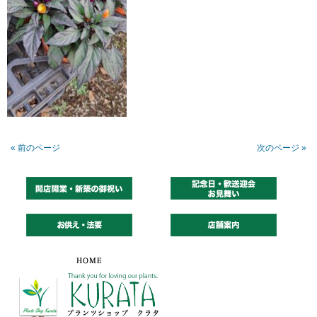
« 前のページ
次のページ »