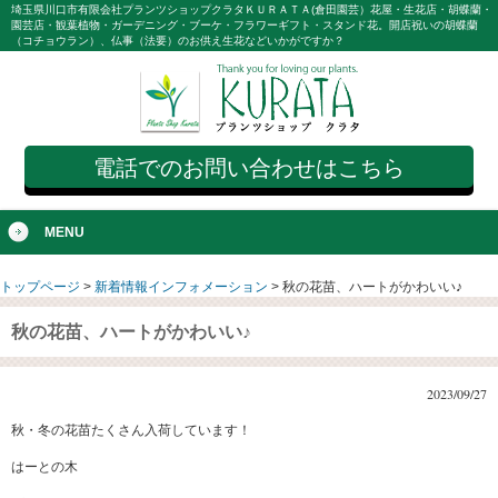
埼玉県川口市有限会社プランツショップクラタＫＵＲＡＴＡ(倉田園芸）花屋・生花店・胡蝶蘭・
園芸店・観葉植物・ガーデニング・ブーケ・フラワーギフト・スタンド花。開店祝いの胡蝶蘭
（コチョウラン）、仏事（法要）のお供え生花などいかがですか？
電話でのお問い合わせはこちら
MENU
トップページ
>
新着情報インフォメーション
>
秋の花苗、ハートがかわいい♪
秋の花苗、ハートがかわいい♪
2023/09/27
秋・冬の花苗たくさん入荷しています！
はーとの木