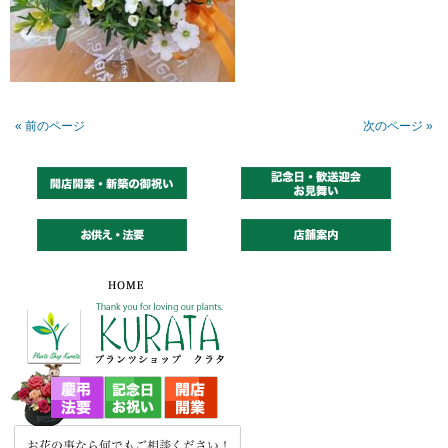
« 前のページ
次のページ »