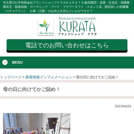
埼玉県川口市有限会社プランツショップクラタＫＵＲＡＴＡ(倉田園芸）花屋・生花店・胡蝶蘭・
園芸店・観葉植物・ガーデニング・ブーケ・フラワーギフト・スタンド花。開店祝いの胡蝶蘭
（コチョウラン）、仏事（法要）のお供え生花などいかがですか？
電話でのお問い合わせはこちら
MENU
トップページ
>
新着情報インフォメーション
>
母の日に向けてかご詰め！
母の日に向けてかご詰め！
2023/04/24