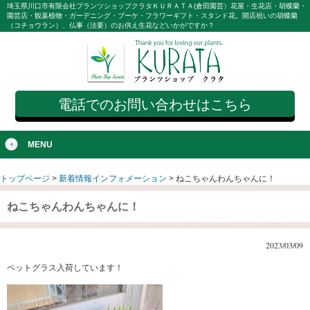
埼玉県川口市有限会社プランツショップクラタＫＵＲＡＴＡ(倉田園芸）花屋・生花店・胡蝶蘭・
園芸店・観葉植物・ガーデニング・ブーケ・フラワーギフト・スタンド花。開店祝いの胡蝶蘭
（コチョウラン）、仏事（法要）のお供え生花などいかがですか？
電話でのお問い合わせはこちら
MENU
トップページ
>
新着情報インフォメーション
>
ねこちゃんわんちゃんに！
ねこちゃんわんちゃんに！
2023/03/09
ペットグラス入荷しています！