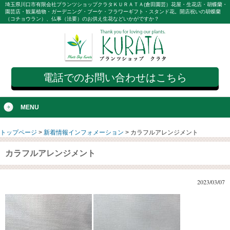
埼玉県川口市有限会社プランツショップクラタＫＵＲＡＴＡ(倉田園芸）花屋・生花店・胡蝶蘭・
園芸店・観葉植物・ガーデニング・ブーケ・フラワーギフト・スタンド花。開店祝いの胡蝶蘭
（コチョウラン）、仏事（法要）のお供え生花などいかがですか？
電話でのお問い合わせはこちら
MENU
トップページ
>
新着情報インフォメーション
>
カラフルアレンジメント
カラフルアレンジメント
2023/03/07