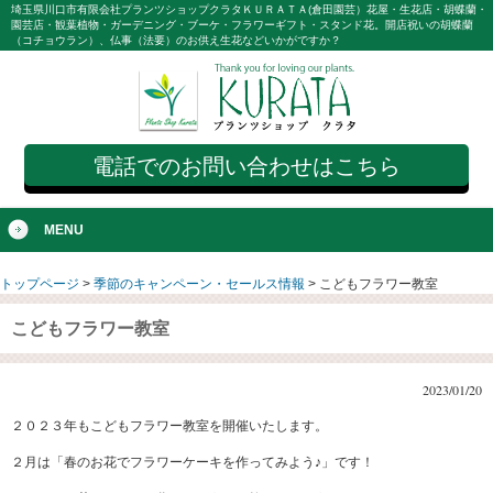
埼玉県川口市有限会社プランツショップクラタＫＵＲＡＴＡ(倉田園芸）花屋・生花店・胡蝶蘭・
園芸店・観葉植物・ガーデニング・ブーケ・フラワーギフト・スタンド花。開店祝いの胡蝶蘭
（コチョウラン）、仏事（法要）のお供え生花などいかがですか？
電話でのお問い合わせはこちら
MENU
トップページ
>
季節のキャンペーン・セールス情報
>
こどもフラワー教室
こどもフラワー教室
2023/01/20
２０２３年もこどもフラワー教室を開催いたします。
２月は「春のお花でフラワーケーキを作ってみよう♪」です！