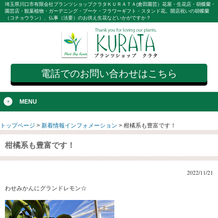
埼玉県川口市有限会社プランツショップクラタＫＵＲＡＴＡ(倉田園芸）花屋・生花店・胡蝶蘭・
園芸店・観葉植物・ガーデニング・ブーケ・フラワーギフト・スタンド花。開店祝いの胡蝶蘭
（コチョウラン）、仏事（法要）のお供え生花などいかがですか？
電話でのお問い合わせはこちら
MENU
トップページ
>
新着情報インフォメーション
>
柑橘系も豊富です！
柑橘系も豊富です！
2022/11/21
わせみかんにグランドレモン☆