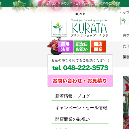
色々な大きさのポインセチア入荷していますのご紹介
トッ
赤
た
園
新着情報・ブログ
キャンペーン・セール情報
開店開業の御祝い