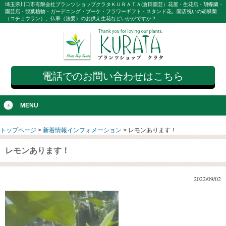
埼玉県川口市有限会社プランツショップクラタＫＵＲＡＴＡ(倉田園芸）花屋・生花店・胡蝶蘭・
園芸店・観葉植物・ガーデニング・ブーケ・フラワーギフト・スタンド花。開店祝いの胡蝶蘭
（コチョウラン）、仏事（法要）のお供え生花などいかがですか？
電話でのお問い合わせはこちら
MENU
トップページ
>
新着情報インフォメーション
>
レモンあります！
レモンあります！
2022/09/02