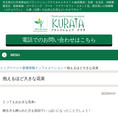
埼玉県川口市有限会社プランツショップクラタＫＵＲＡＴＡ(倉田園芸）花屋・生花店・胡蝶蘭・
園芸店・観葉植物・ガーデニング・ブーケ・フラワーギフト・スタンド花。開店祝いの胡蝶蘭
（コチョウラン）、仏事（法要）のお供え生花などいかがですか？
電話でのお問い合わせはこちら
MENU
トップページ
>
新着情報インフォメーション
>
抱えるほど大きな花束
抱えるほど大きな花束
2022/03/19
とってもおおきな花束♪
贈る方も贈られた方も笑顔でいっぱいになったことでしょう！