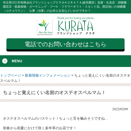
埼玉県川口市有限会社プランツショップクラタＫＵＲＡＴＡ(倉田園芸）花屋・生花店・胡蝶蘭・
園芸店・観葉植物・ガーデニング・ブーケ・フラワーギフト・スタンド花。開店祝いの胡蝶蘭
（コチョウラン）、仏事（法要）のお供え生花などいかがですか？
電話でのお問い合わせはこちら
MENU
トップページ
>
新着情報インフォメーション
>
ちょっと覚えにくい名前のオステオ
スペルマム！
ちょっと覚えにくい名前のオステオスペルマム！
2022/02/09
オステオスペルマムのバスケット！ちょっと舌を噛みそうですね…
初春から初夏にかけて咲く多年草のお花です！