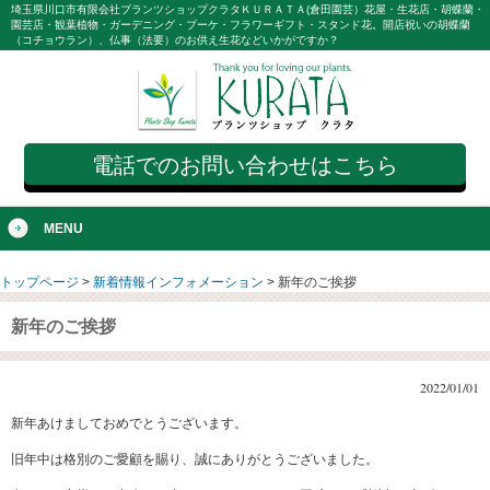
埼玉県川口市有限会社プランツショップクラタＫＵＲＡＴＡ(倉田園芸）花屋・生花店・胡蝶蘭・
園芸店・観葉植物・ガーデニング・ブーケ・フラワーギフト・スタンド花。開店祝いの胡蝶蘭
（コチョウラン）、仏事（法要）のお供え生花などいかがですか？
電話でのお問い合わせはこちら
MENU
トップページ
>
新着情報インフォメーション
>
新年のご挨拶
新年のご挨拶
2022/01/01
新年あけましておめでとうございます。
旧年中は格別のご愛顧を賜り、誠にありがとうございました。