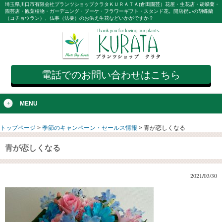
埼玉県川口市有限会社プランツショップクラタＫＵＲＡＴＡ(倉田園芸）花屋・生花店・胡蝶蘭・
園芸店・観葉植物・ガーデニング・ブーケ・フラワーギフト・スタンド花。開店祝いの胡蝶蘭
（コチョウラン）、仏事（法要）のお供え生花などいかがですか？
電話でのお問い合わせはこちら
MENU
トップページ
>
季節のキャンペーン・セールス情報
>
青が恋しくなる
青が恋しくなる
2021/03/30