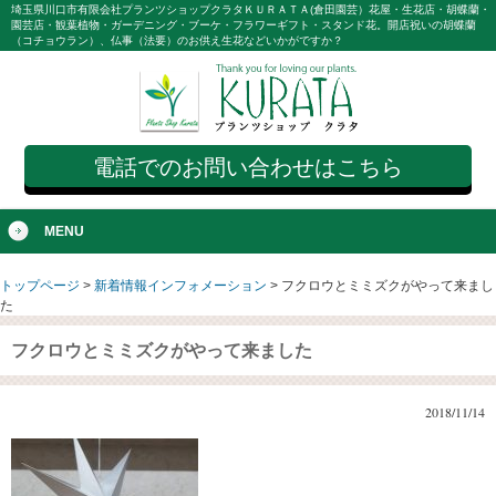
埼玉県川口市有限会社プランツショップクラタＫＵＲＡＴＡ(倉田園芸）花屋・生花店・胡蝶蘭・
園芸店・観葉植物・ガーデニング・ブーケ・フラワーギフト・スタンド花。開店祝いの胡蝶蘭
（コチョウラン）、仏事（法要）のお供え生花などいかがですか？
電話でのお問い合わせはこちら
MENU
トップページ
>
新着情報インフォメーション
>
フクロウとミミズクがやって来まし
た
フクロウとミミズクがやって来ました
2018/11/14