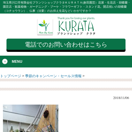
埼玉県川口市有限会社プランツショップクラタＫＵＲＡＴＡ(倉田園芸）花屋・生花店・胡蝶蘭・
園芸店・観葉植物・ガーデニング・ブーケ・フラワーギフト・スタンド花。開店祝いの胡蝶蘭
（コチョウラン）、仏事（法要）のお供え生花などいかがですか？
電話でのお問い合わせはこちら
MENU
トップページ
>
季節のキャンペーン・セールス情報
>
2018/11/06