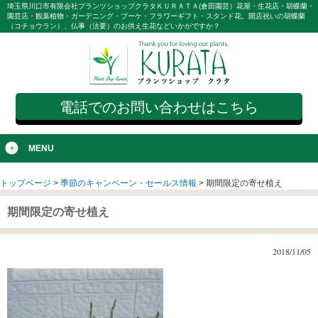
埼玉県川口市有限会社プランツショップクラタＫＵＲＡＴＡ(倉田園芸）花屋・生花店・胡蝶蘭・
園芸店・観葉植物・ガーデニング・ブーケ・フラワーギフト・スタンド花。開店祝いの胡蝶蘭
（コチョウラン）、仏事（法要）のお供え生花などいかがですか？
電話でのお問い合わせはこちら
MENU
トップページ
>
季節のキャンペーン・セールス情報
>
期間限定の寄せ植え
期間限定の寄せ植え
2018/11/05