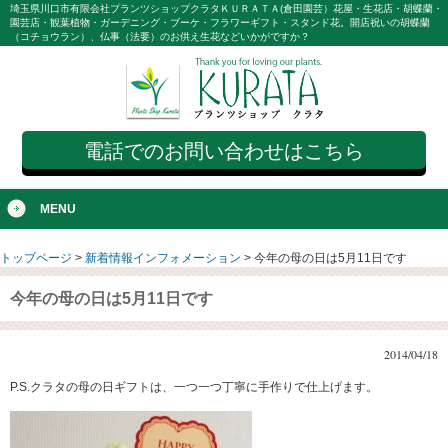
埼玉県川口市有限会社プランツショップクラタＫＵＲＡＴＡ(倉田園芸）花屋・生花店・胡蝶蘭・
園芸店・観葉植物・ガーデニング・ブーケ・フラワーギフト・スタンド花。開店祝いの胡蝶蘭
（コチョウラン）、仏事（法要）のお供え生花などいかがですか？
電話でのお問い合わせはこちら
MENU
トップページ
>
新着情報インフォメーション
>
今年の母の日は5月11日です
今年の母の日は5月11日です
2014/04/18
P.S.クラタの母の日ギフトは、一つ一つ丁寧に手作りで仕上げます。